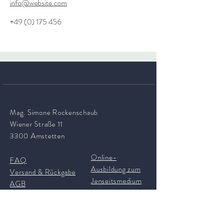
info@website.com
+49 (0) 175 456
Mag. Simone Rockenschaub
Wiener Straße 11
3300 Amstetten
Online-
FAQ
Ausbildung zum
Versand & Rückgabe
Jenseitsmedium
AGB
Impressum
Botschaften aus
Datenschutz
dem Jenseits - für