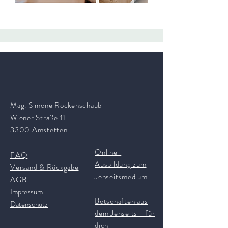
Mag. Simone Rockenschaub
Wiener Straße 11
3300 Amstetten
Online-
FAQ
Ausbildung zum
Versand & Rückgabe
Jenseitsmedium
AGB
Impressum
Botschaften aus
Datenschutz
dem Jenseits - für
dich