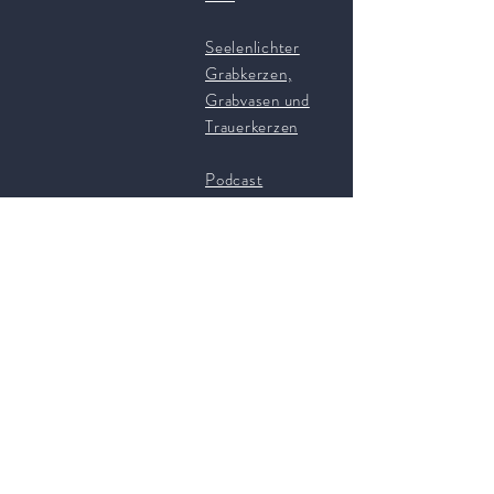
Seelenlichter
Grabkerzen,
Grabvasen und
Trauerkerzen
Podcast
kostenlose
Impulse für deinen
Trauerweg
Kontakt
Über uns
(gratis) Mini-e-
Book "Was die