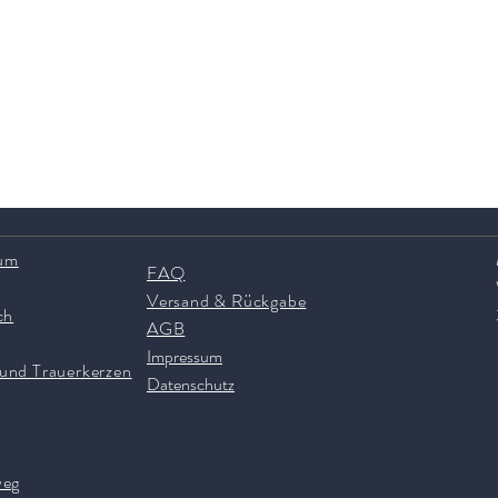
ium
FAQ
Versand & Rückgabe
ch
AGB
Impressum
 und Trauerkerzen
Datenschutz
weg