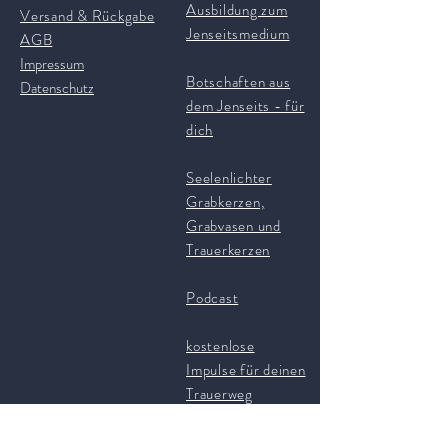
Ausbildung zum
Versand & Rückgabe
Jenseitsmedium
AGB
Impressum
Botschaften aus
Datenschutz
dem Jenseits - für
dich
Seelenlichter
Grabkerzen,
Grabvasen und
Trauerkerzen
Podcast
kostenlose
Impulse für deinen
Trauerweg
Kontakt